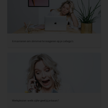
6 manieren om slimmer te reageren op je collega’s
Werkplezier: welk cijfer geef jij je baan?