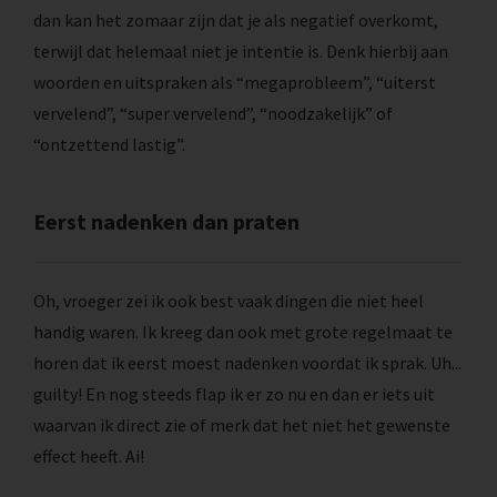
dan kan het zomaar zijn dat je als negatief overkomt,
terwijl dat helemaal niet je intentie is. Denk hierbij aan
woorden en uitspraken als “megaprobleem”, “uiterst
vervelend”, “super vervelend”, “noodzakelijk” of
“ontzettend lastig”.
Eerst nadenken dan praten
Oh, vroeger zei ik ook best vaak dingen die niet heel
handig waren. Ik kreeg dan ook met grote regelmaat te
horen dat ik eerst moest nadenken voordat ik sprak. Uh...
guilty! En nog steeds flap ik er zo nu en dan er iets uit
waarvan ik direct zie of merk dat het niet het gewenste
effect heeft. Ai!