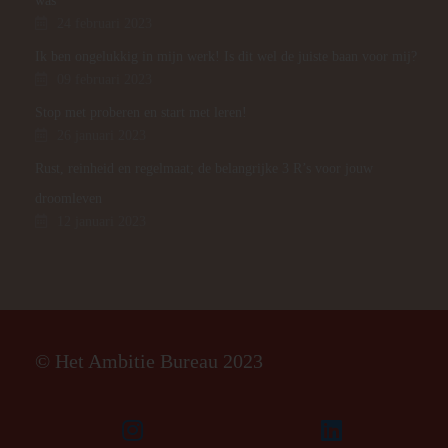
was
24 februari 2023
Ik ben ongelukkig in mijn werk! Is dit wel de juiste baan voor mij?
09 februari 2023
Stop met proberen en start met leren!
26 januari 2023
Rust, reinheid en regelmaat; de belangrijke 3 R’s voor jouw
droomleven
12 januari 2023
© Het Ambitie Bureau 2023