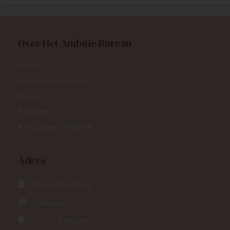
Over Het Ambitie Bureau
Contact
Algemene voorwaarden
Privacy
Proclaimer
KVK nummer: 83467009
Adres
Het Ambitie Bureau
Sportlaan 61
5242CP
Rosmalen