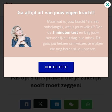
Ga altijd uit van jouw eigen kracht!
Maar wat is jouw kracht? En niet
onbelangrijk, wat is jouw valkuil? Doe
de
3 minuten test
en krijg jouw
persoonlijke uitslag in je inbox. Dit
gaat jou helpen om keuzes te maken
die nog beter bij jou passen.
Lieke van der Zanden
DOE DE TEST!
23 maart 2023
in
Gouden tips
Pas op: 5 uitspraken die je zakelijk
nooit moet zeggen!