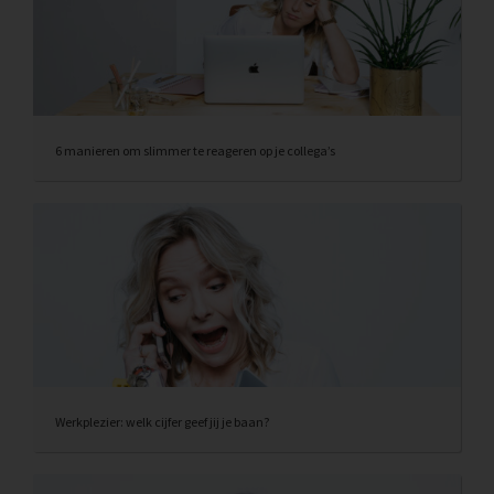
6 manieren om slimmer te reageren op je collega’s
Werkplezier: welk cijfer geef jij je baan?