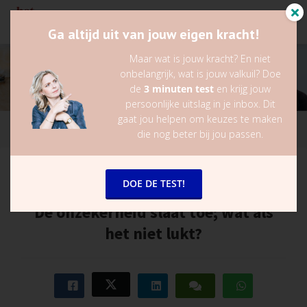
Ga altijd uit van jouw eigen kracht!
Maar wat is jouw kracht? En niet
onbelangrijk, wat is jouw valkuil? Doe
de
3 minuten test
en krijg jouw
persoonlijke uitslag in je inbox. Dit
gaat jou helpen om keuzes te maken
die nog beter bij jou passen.
Lieke van der Zanden
DOE DE TEST!
29 december 2022
in
Gouden tips
De onzekerheid slaat toe; wat als
het niet lukt?