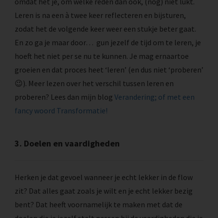
omdat het je, om welke reden dan ook, (nog) niet lukt.
Leren is na een à twee keer reflecteren en bijsturen,
zodat het de volgende keer weer een stukje beter gaat.
En zo ga je maar door… gun jezelf de tijd om te leren, je
hoeft het niet per se nu te kunnen. Je mag ernaartoe
groeien en dat proces heet ‘leren’ (en dus niet ‘proberen’
😉). Meer lezen over het verschil tussen leren en
proberen? Lees dan mijn blog
Verandering; of met een
fancy woord Transformatie!
3. Doelen en vaardigheden
Herken je dat gevoel wanneer je echt lekker in de flow
zit? Dat alles gaat zoals je wilt en je echt lekker bezig
bent? Dat heeft voornamelijk te maken met dat de
doelen die je jezelf stelt passen bij de vaardigheden die je