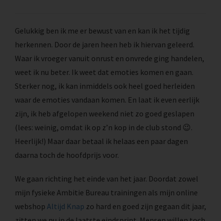
Gelukkig ben ik me er bewust van en kan ik het tijdig
herkennen. Door de jaren heen heb ik hiervan geleerd.
Waar ik vroeger vanuit onrust en onvrede ging handelen,
weet ik nu beter. Ik weet dat emoties komen en gaan.
Sterker nog, ik kan inmiddels ook heel goed herleiden
waar de emoties vandaan komen. En laat ik even eerlijk
zijn, ik heb afgelopen weekend niet zo goed geslapen
(lees: weinig, omdat ik op z’n kop in de club stond 😉.
Heerlijk!) Maar daar betaal ik helaas een paar dagen
daarna toch de hoofdprijs voor.
We gaan richting het einde van het jaar. Doordat zowel
mijn fysieke Ambitie Bureau trainingen als mijn online
webshop
Altijd Knap
zo hard en goed zijn gegaan dit jaar,
zitten we nu in de laatste eindsprint. Mensen willen toch