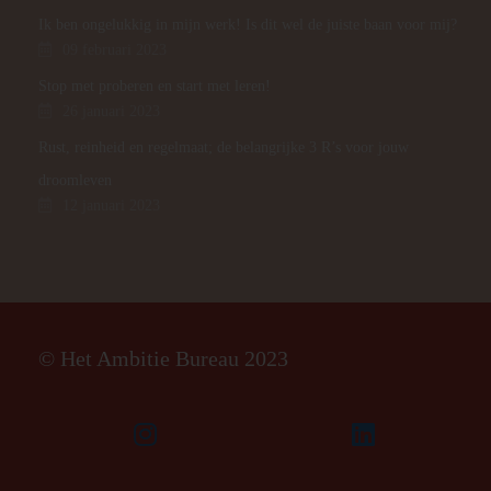
Ik ben ongelukkig in mijn werk! Is dit wel de juiste baan voor mij?
09 februari 2023
Stop met proberen en start met leren!
26 januari 2023
Rust, reinheid en regelmaat; de belangrijke 3 R’s voor jouw
droomleven
12 januari 2023
© Het Ambitie Bureau 2023